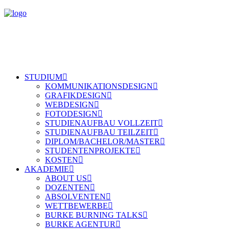
STUDIUM
KOMMUNIKATIONSDESIGN
GRAFIKDESIGN
WEBDESIGN
FOTODESIGN
STUDIENAUFBAU VOLLZEIT
STUDIENAUFBAU TEILZEIT
DIPLOM/BACHELOR/MASTER
STUDENTENPROJEKTE
KOSTEN
AKADEMIE
ABOUT US
DOZENTEN
ABSOLVENTEN
WETTBEWERBE
BURKE BURNING TALKS
BURKE AGENTUR