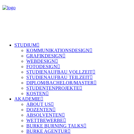
STUDIUM
KOMMUNIKATIONSDESIGN
GRAFIKDESIGN
WEBDESIGN
FOTODESIGN
STUDIENAUFBAU VOLLZEIT
STUDIENAUFBAU TEILZEIT
DIPLOM/BACHELOR/MASTER
STUDENTENPROJEKTE
KOSTEN
AKADEMIE
ABOUT US
DOZENTEN
ABSOLVENTEN
WETTBEWERBE
BURKE BURNING TALKS
BURKE AGENTUR